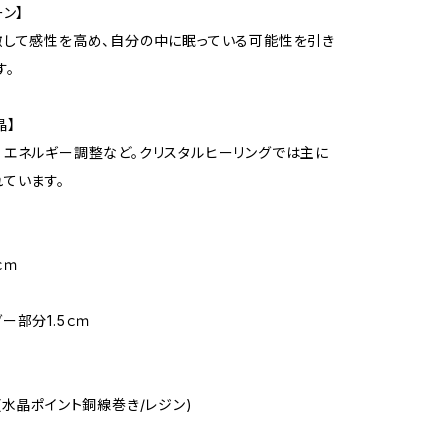
ーン】
して感性を高め、自分の中に眠っている可能性を引き
す。
晶】
エネルギー調整など。クリスタルヒーリングでは主に
ています。
3ｃｍ
ー部分1.5ｃｍ
(水晶ポイント銅線巻き/レジン)