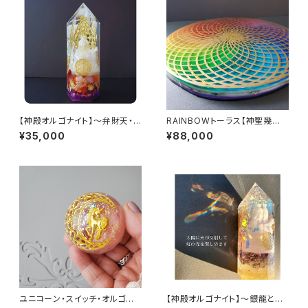
【神殿オルゴナイト】～弁財天・
RAINBOWトーラス【神聖幾何
豊かさ～
学パワープレート】
¥35,000
¥88,000
ユニコーン・スイッチ・オルゴナ
【神殿オルゴナイト】～銀龍とフ