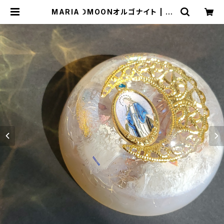
MARIA☽MOONオルゴナイト | オ
ルゴナイト&神聖幾何学アートＳＨＯ
Ｐ【RAINBOW★アルケミーアート】