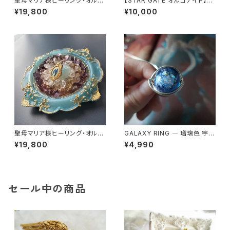
聖母マリア様ヒーリング・オルゴ
【STAR GATE オルゴナイト】あ
ナイト～ディヴァインゴールドの
なたへのメッセージ付き
¥19,800
¥10,000
祈り～
聖母マリア様ヒーリング・オルゴ
GALAXY RING ― 瑠璃色 宇宙
ナイト～セレスティアル・ブルー
を身にまとう
¥19,800
¥4,990
の祈り～
セール中の商品