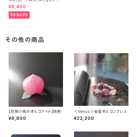
ション）
¥8,450
50%OFF
その他の商品
【厄除け桃のオルゴナイト】桃色
＜Venus＞金星オルゴンブレス
¥8,800
¥22,200