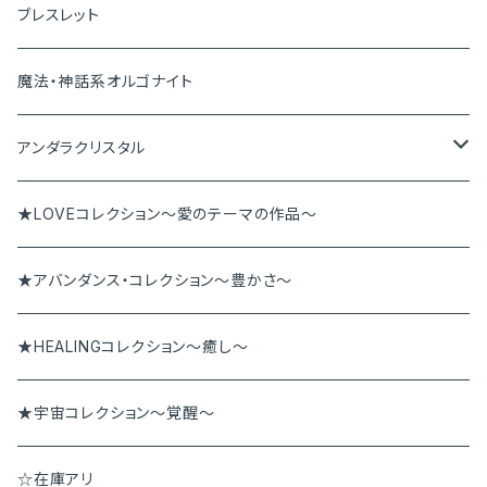
ペンダントトップ
ブレスレット
ピアス＆イヤリング
魔法・神話系オルゴナイト
ブレスレット
アンダラクリスタル
ペンダント
アンダラペンダント
★LOVEコレクション～愛のテーマの作品～
その他
アンダラブレス
★アバンダンス・コレクション～豊かさ～
★HEALINGコレクション～癒し～
★宇宙コレクション～覚醒～
☆在庫アリ