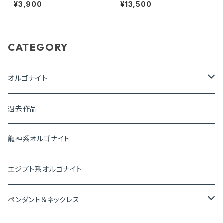
イト～愛と調和の世界へ～
ラワーオブライフ～
¥3,900
¥13,500
CATEGORY
オルゴナイト
ピラミッド
過去作品
盛り塩オルゴナイト
龍神系オルゴナイト
プレートオルゴナイト
エジプト系オルゴナイト
神聖幾何学オルゴナイト
ペンダント＆ネックレス