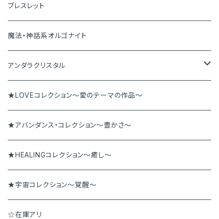
ペンダントトップ
ブレスレット
ピアス＆イヤリング
魔法・神話系オルゴナイト
ブレスレット
アンダラクリスタル
ペンダント
アンダラペンダント
★LOVEコレクション～愛のテーマの作品～
その他
アンダラブレス
★アバンダンス・コレクション～豊かさ～
★HEALINGコレクション～癒し～
★宇宙コレクション～覚醒～
☆在庫アリ