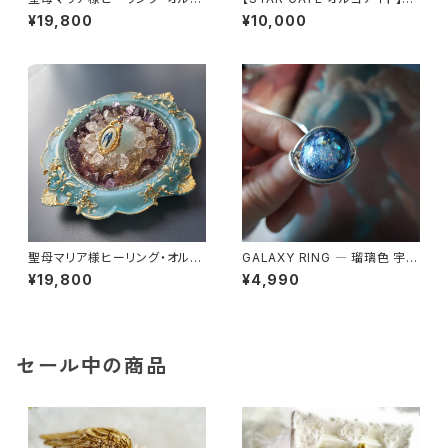
ナイト～ディヴァインゴールドの
なたへのメッセージ付き
¥19,800
¥10,000
祈り～
聖母マリア様ヒーリング・オルゴ
GALAXY RING ― 瑠璃色 宇宙
ナイト～セレスティアル・ブルー
を身にまとう
¥19,800
¥4,990
の祈り～
セール中の商品