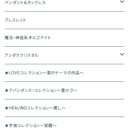
神聖幾何学オルゴナイト
ペンダント＆ネックレス
ペンダントトップ
ブレスレット
ピアス＆イヤリング
魔法・神話系オルゴナイト
ブレスレット
アンダラクリスタル
ペンダント
アンダラペンダント
★LOVEコレクション～愛のテーマの作品～
その他
アンダラブレス
★アバンダンス・コレクション～豊かさ～
★HEALINGコレクション～癒し～
★宇宙コレクション～覚醒～