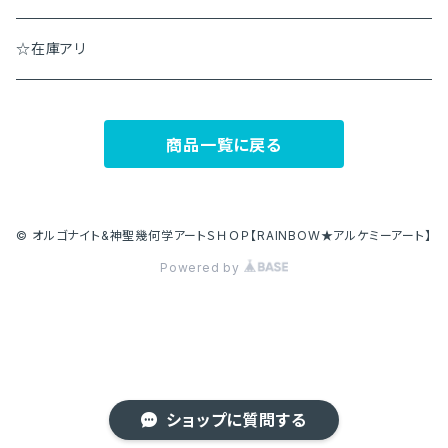
☆在庫アリ
商品一覧に戻る
© オルゴナイト&神聖幾何学アートＳＨＯＰ【RAINBOW★アルケミーアート】
Powered by
ショップに質問する