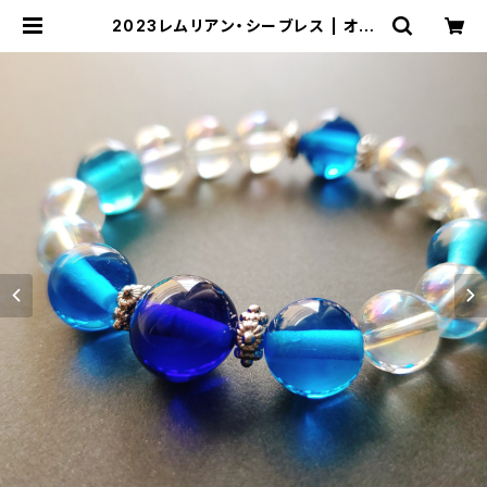
2023レムリアン・シーブレス | オル
ゴナイト&神聖幾何学アートＳＨＯＰ
【RAINBOW★アルケミーアート】