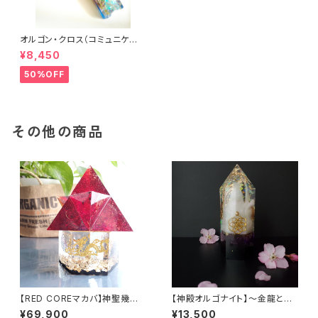
オルゴン・クロス（コミュニケー
ション）
¥8,450
50%OFF
その他の商品
【RED COREマカバ】神聖幾何
【神殿オルゴナイト】～金龍とシ
学オルゴナイト(専用台座付き)
ードオブライフ～
¥69,900
¥13,500