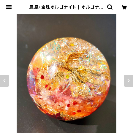
鳳凰・宝珠オルゴナイト | オルゴナイ
ト&神聖幾何学アートＳＨＯＰ【RAIN
BOW★アルケミーアート】