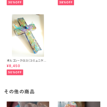
30%OFF
38%OFF
オルゴン・クロス（コミュニケー
ション）
¥8,450
50%OFF
その他の商品