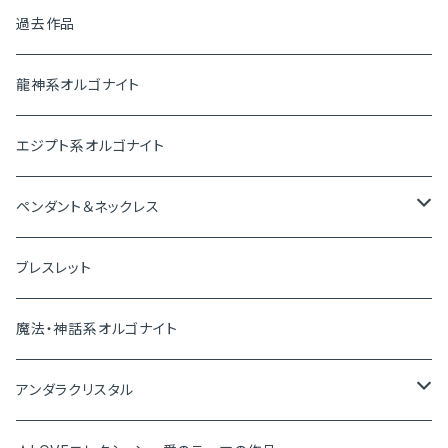
ピラミッド
過去作品
盛り塩オルゴナイト
龍神系オルゴナイト
プレートオルゴナイト
エジプト系オルゴナイト
神聖幾何学オルゴナイト
ペンダント＆ネックレス
ペンダントトップ
ブレスレット
ピアス＆イヤリング
魔法・神話系オルゴナイト
ブレスレット
アンダラクリスタル