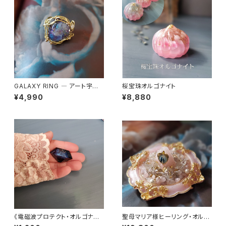
GALAXY RING ― アート宇宙
桜宝珠オルゴナイト
を身にまとう
¥4,990
¥8,880
《電磁波プロテクト・オルゴナイ
聖母マリア様ヒーリング・オルゴ
ト》ダイヤ型オルゴナイト
ナイト～マリアピンクの光～