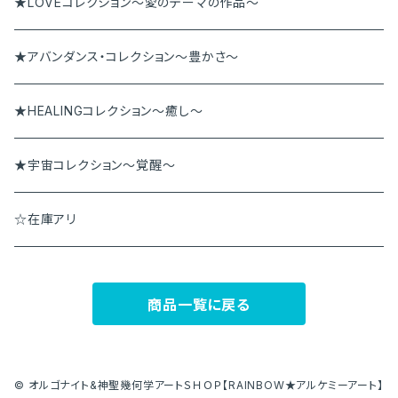
ペンダント
アンダラペンダント
★LOVEコレクション～愛のテーマの作品～
その他
アンダラブレス
★アバンダンス・コレクション～豊かさ～
★HEALINGコレクション～癒し～
★宇宙コレクション～覚醒～
☆在庫アリ
商品一覧に戻る
© オルゴナイト&神聖幾何学アートＳＨＯＰ【RAINBOW★アルケミーアート】