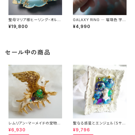
聖母マリア様ヒーリング・オルゴ
GALAXY RING ― 瑠璃色 宇宙
ナイト～セレスティアル・ブルー
を身にまとう
¥19,800
¥4,990
の祈り～
セール中の商品
レムリアン・マーメイドの宝物
聖なる惑星とエンジェル（Ｓサイ
（オルゴナイト）
ズ）（フレーム・ヒーリングアー
¥6,930
¥9,796
ト）