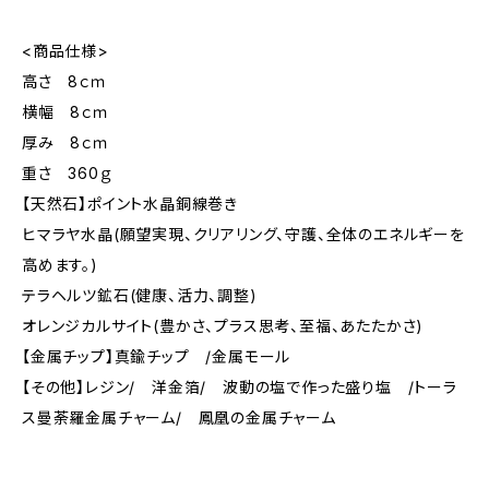
<商品仕様>
高さ 8ｃｍ
横幅 8ｃｍ
厚み 8ｃｍ
重さ 360ｇ
【天然石】ポイント水晶銅線巻き
ヒマラヤ水晶(願望実現、クリアリング、守護、全体のエネルギーを
高めます。)
テラヘルツ鉱石(健康、活力、調整)
オレンジカルサイト(豊かさ、プラス思考、至福、あたたかさ)
【金属チップ】真鍮チップ /金属モール
【その他】レジン/ 洋金箔/ 波動の塩で作った盛り塩 /トーラ
ス曼荼羅金属チャーム/ 鳳凰の金属チャーム