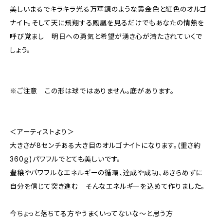
美しいまるでキラキラ光る万華鏡のような黄金色と紅色のオルゴ
ナイト。そして天に飛翔する鳳凰を見るだけでもあなたの情熱を
呼び覚まし 明日への勇気と希望が湧き心が満たされていくで
しょう。
※ご注意 この形は球ではありません。底があります。
＜アーティストより＞
大きさが8センチある大き目のオルゴナイトになります。(重さ約
360ｇ)パワフルでとても美しいです。
豊穣やパワフルなエネルギーの循環、達成や成功、あきらめずに
自分を信じて突き進む そんなエネルギーを込めて作りました。
今ちょっと落ちてる方やうまくいってないな～と思う方