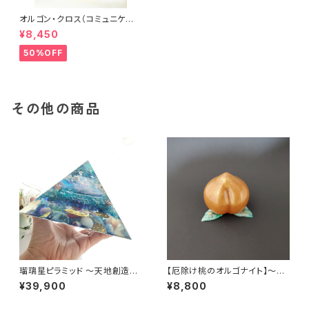
オルゴン・クロス（コミュニケー
ション）
¥8,450
50%OFF
その他の商品
瑠璃星ピラミッド 〜天地創造～
【厄除け桃のオルゴナイト】～黄
白銀比オルゴナイト
金桃～
¥39,900
¥8,800