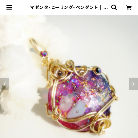
マゼンタ・ヒーリング・ペンダント | オ
ルゴナイト&神聖幾何学アートＳＨＯ
Ｐ【RAINBOW★アルケミーアート】