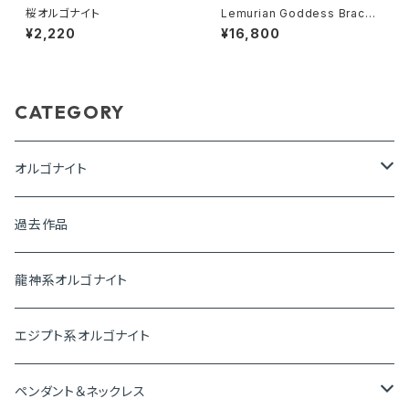
桜オルゴナイト
Lemurian Goddess Bracel
et
¥2,220
¥16,800
CATEGORY
オルゴナイト
ピラミッド
過去作品
盛り塩オルゴナイト
龍神系オルゴナイト
プレートオルゴナイト
エジプト系オルゴナイト
神聖幾何学オルゴナイト
ペンダント＆ネックレス