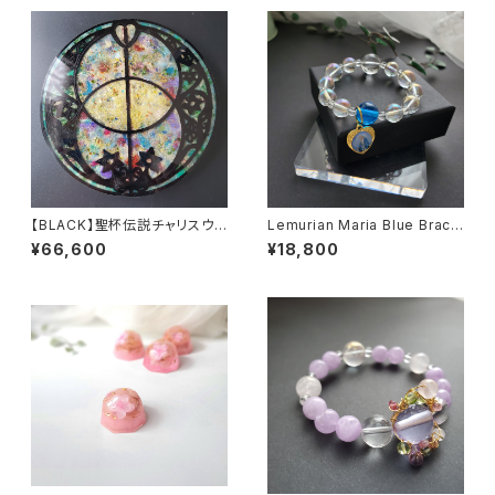
【BLACK】聖杯伝説チャリスウェ
Lemurian Maria Blue Brace
ル・パワープレート
let
¥66,600
¥18,800