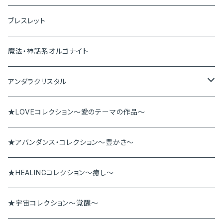
ペンダントトップ
ブレスレット
ピアス＆イヤリング
魔法・神話系オルゴナイト
ブレスレット
アンダラクリスタル
ペンダント
アンダラペンダント
★LOVEコレクション～愛のテーマの作品～
その他
アンダラブレス
★アバンダンス・コレクション～豊かさ～
★HEALINGコレクション～癒し～
★宇宙コレクション～覚醒～