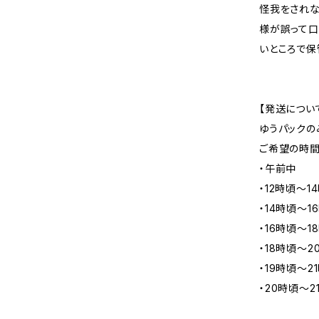
怪我をされな
様が誤って口
いところで保
【発送につい
ゆうパックの
ご希望の時間
・午前中
・12時頃～1
・14時頃～1
・16時頃～1
・18時頃～2
・19時頃～2
・20時頃～2