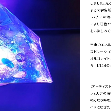
しました。光
まるで宇宙船
レムリアの海
により虹色や
をお楽しみく
宇宙のエネル
スピレーショ
オルゴナイト
ら LR44
【アーティスト
レムリアの海
軽くなり時を
イドになぜだ