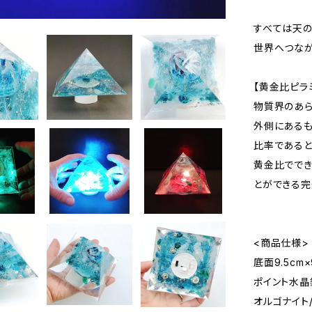
すべては天の
世界へつなが
【黄金比ピラ
物質界のあら
外側にある
比率であると
黄金比ででき
とができる完
<商品仕様>
底面9.5cm
ポイント水晶
オルゴナイト/