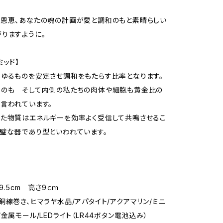
恩恵、あなたの魂の計画が愛と調和のもと素晴らしい
りますように。
ミッド】
ゆるものを安定させ調和をもたらす比率となります。
ものも そして内側の私たちの肉体や細胞も黄金比の
言われています。
た物質はエネルギーを効率よく受信して共鳴させるこ
璧な器であり型といわれています。
×9.5cm 高さ9ｃｍ
銅線巻き、ヒマラヤ水晶/アパタイト/アクアマリン/ミニ
金属モール/LEDライト（LR44ボタン電池込み）