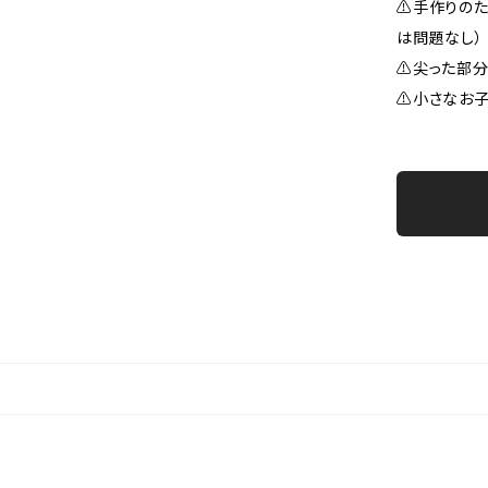
⚠手作りのた
は問題なし）
⚠尖った部分
⚠小さなお子