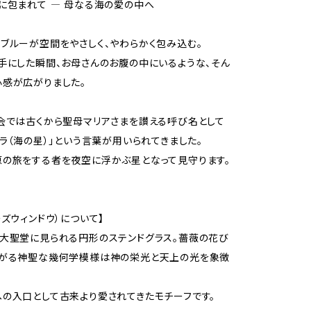
に包まれて ― 母なる海の愛の中へ
ブルーが空間をやさしく、やわらかく包み込む。
手にした瞬間、お母さんのお腹の中にいるような、そん
感が広がりました。
会では古くから聖母マリアさまを讃える呼び名として
テラ（海の星）」という言葉が用いられてきました。
の旅をする者を夜空に浮かぶ星となって見守ります。
ーズウィンドウ）について】
大聖堂に見られる円形のステンドグラス。薔薇の花び
広がる神聖な幾何学模様は神の栄光と天上の光を象徴
の入口として古来より愛されてきたモチーフです。