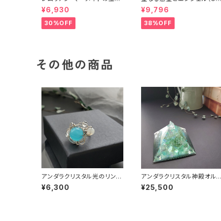
（オルゴナイト）
イズ）（フレーム・ヒーリングア
¥6,930
¥9,796
ート）
30%OFF
38%OFF
その他の商品
アンダラクリスタル光のリング
アンダラクリスタル神殿オル
(エンジェリックブルー)
ナイト～レムリアングリーン
¥6,300
¥25,500
光～