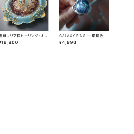
聖母マリア様ヒーリング・オル
GALAXY RING ― 瑠璃色 宇
ゴナイト～セレスティアル・ブ
宙を身にまとう
¥19,800
¥4,990
ルーの祈り～