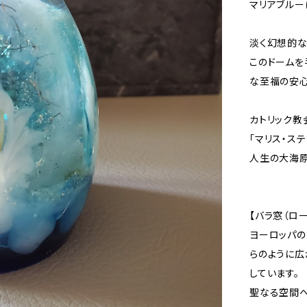
マリアブルー
淡く幻想的な
このドームを
な至福の安心
カトリック教
「マリス・ス
人生の大海原
【バラ窓（ロ
ヨーロッパの
らのように
しています。
聖なる空間へ