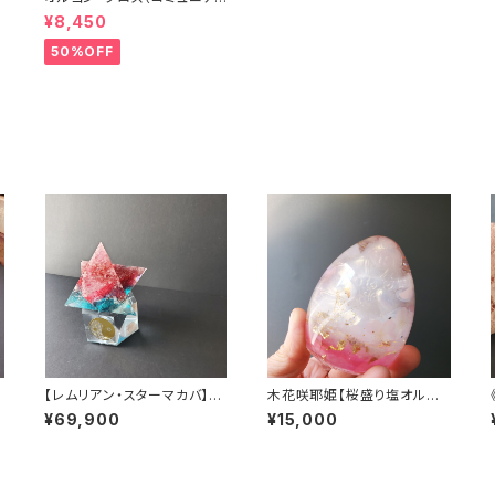
ーション）
¥8,450
50%OFF
ゴ
【レムリアン・スターマカバ】神
木花咲耶姫【桜盛り塩オルゴ
の
聖幾何学オルゴナイト】専用台
ナイト】
¥69,900
¥15,000
座付き