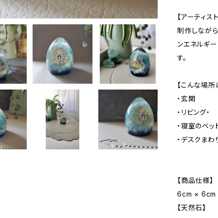
【アーティスト
制作しながら
ンエネルギー
す。
【こんな場所
・玄関
・リビング・
・寝室のベッ
・デスクまわ
【商品仕様】
6cm × 6c
【天然石】