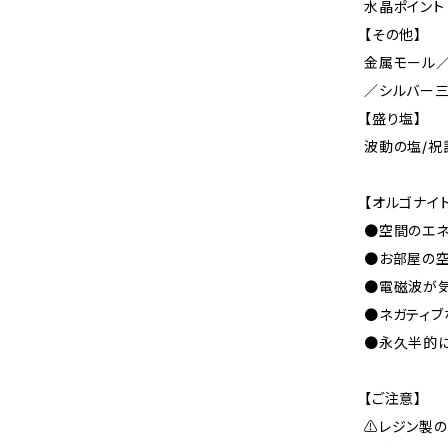
水晶ポイント
【その他】
金属モール
／シルバー
【盛り塩】
波動の塩/祝
【オルゴナイ
●空間のエネ
●お部屋の
●電磁波が
●ネガティブ
●永久半的に
【ご注意】
⚠レジン製