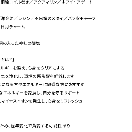
 銅線コイル巻き／アクアマリン／ホワイトアゲート
／洋金箔／レジン／不思議のメダイ／バラ窓モチーフ
三日月チャーム
詞の入った神社の御塩
トとは？】
ルギーを整え、心身をクリアにする
空気を浄化し、環境の悪影響を軽減します
気になる方やエネルギーに敏感な方におすすめ
なエネルギーを変換し、自分を守るサポート
マイナスイオンを発生し、心身をリフレッシュ
のため、経年変化で黄変する可能性あり