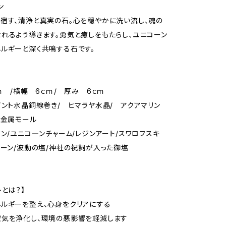
ン
宿す、清浄と真実の石。心を穏やかに洗い流し、魂の
れるよう導きます。勇気と癒しをもたらし、ユニコーン
ルギーと深く共鳴する石です。
ｃｍ /横幅 6ｃｍ/ 厚み 6ｃｍ
イント水晶銅線巻き/ ヒマラヤ水晶/ アクアマリン
】金属モール
ジン/ユニコ―ンチャーム/レジンアート/スワロフスキ
トーン/波動の塩/神社の祝詞が入った御塩
トとは？】
ルギーを整え、心身をクリアにする
空気を浄化し、環境の悪影響を軽減します