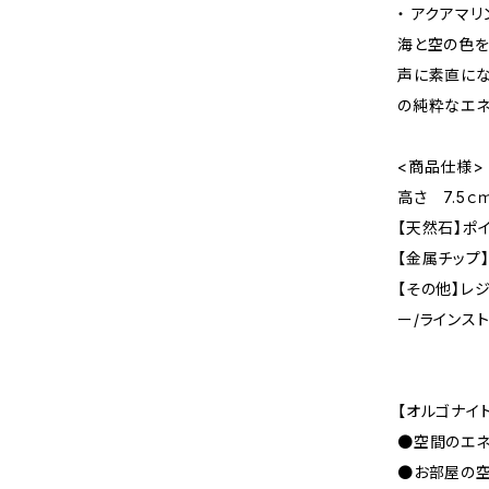
・ アクアマリ
海と空の色を
声に素直にな
の純粋なエネ
<商品仕様>
高さ 7.5
【天然石】ポ
【金属チップ
【その他】レ
ー/ラインス
【オルゴナイ
●空間のエネ
●お部屋の