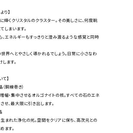
より】
に輝くクリスタルのクラスター。その美しさに、何度眺
てしまいます。
も、エネルギーもすっきりと澄み渡るような感覚と同時
世界へとやさしく導かれるでしょう。日常に小さなわ
けします。
いて】
晶（銅線巻き）
増幅・集中させるオルゴナイトの核。すべての石のエネ
させ、最大限に引き出します。
晶
生まれた浄化の光。空間をクリアに保ち、高次元との
めます。