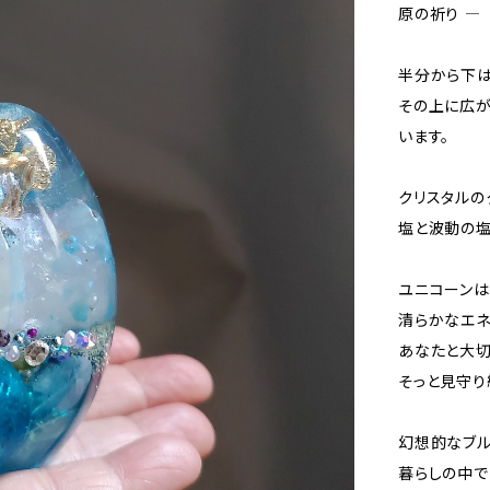
原の祈り ―
半分から下は
その上に広が
います。
クリスタルの
塩と波動の
ユニコーンは
清らかなエ
あなたと大
そっと見守り
幻想的なブ
暮らしの中で