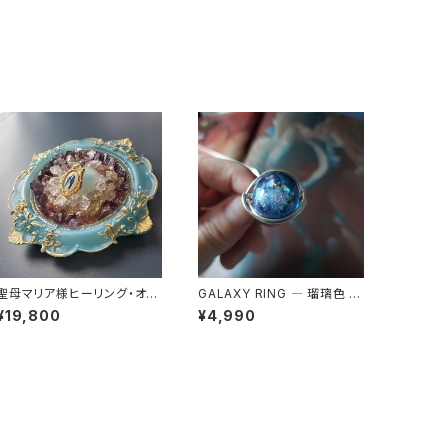
聖母マリア様ヒーリング・オル
GALAXY RING ― 瑠璃色 宇
ゴナイト～セレスティアル・ブ
宙を身にまとう
¥19,800
¥4,990
ルーの祈り～