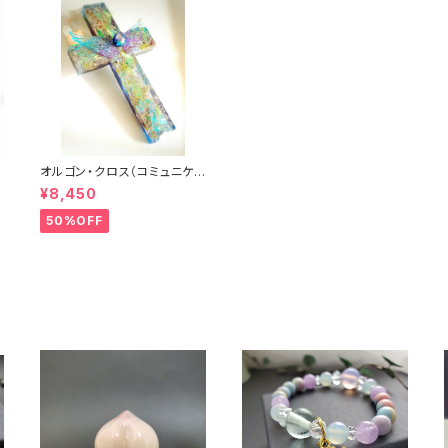
サ
オルゴン・クロス（コミュニケ
ーション）
¥8,450
50%OFF