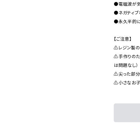
●電磁波が
●ネガティブ
●永久半的に
【ご注意】
⚠レジン製
⚠手作りのた
は問題なし）
⚠尖った部分
⚠小さなお子