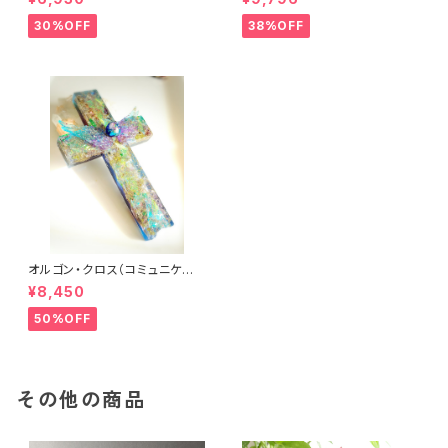
ト）
30%OFF
38%OFF
オルゴン・クロス（コミュニケー
ション）
¥8,450
50%OFF
その他の商品