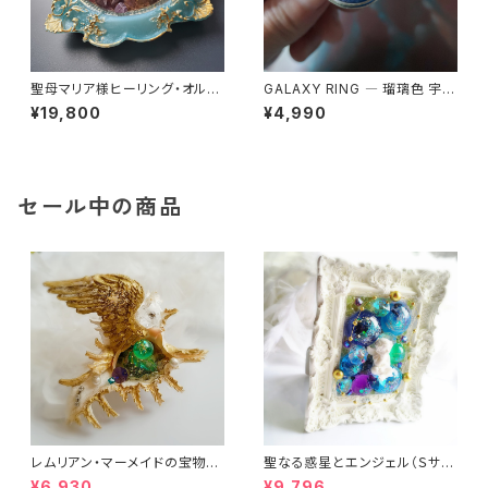
聖母マリア様ヒーリング・オルゴ
GALAXY RING ― 瑠璃色 宇宙
ナイト～セレスティアル・ブルー
を身にまとう
¥19,800
¥4,990
の祈り～
セール中の商品
レムリアン・マーメイドの宝物
聖なる惑星とエンジェル（Ｓサイ
（オルゴナイト）
ズ）（フレーム・ヒーリングアー
¥6,930
¥9,796