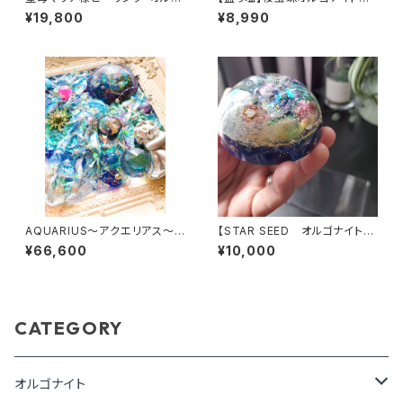
ナイト～マリアピンクの光～
NORI～
¥19,800
¥8,990
AQUARIUS～アクエリアス～フ
【STAR SEED オルゴナイト】
レーム・オルゴナイト
～あなたへのメッセージ付き
¥66,600
¥10,000
CATEGORY
オルゴナイト