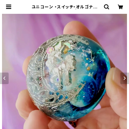
ユニコーン ・スイッチ・オルゴナイ
ト〜幻想の青の聖域〜 | オルゴナイ
ト&神聖幾何学アートＳＨＯＰ【RAIN
BOW★アルケミーアート】