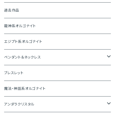
ピラミッド
過去作品
盛り塩オルゴナイト
龍神系オルゴナイト
プレートオルゴナイト
エジプト系オルゴナイト
神聖幾何学オルゴナイト
ペンダント＆ネックレス
ペンダントトップ
ブレスレット
ピアス＆イヤリング
魔法・神話系オルゴナイト
ブレスレット
アンダラクリスタル