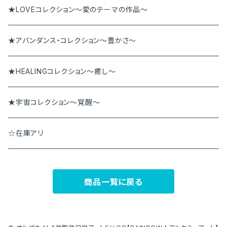
ペンダント
アンダラペンダント
★LOVEコレクション～愛のテーマの作品～
その他
アンダラブレス
★アバンダンス・コレクション～豊かさ～
★HEALINGコレクション～癒し～
★宇宙コレクション～覚醒～
☆在庫アリ
商品一覧に戻る