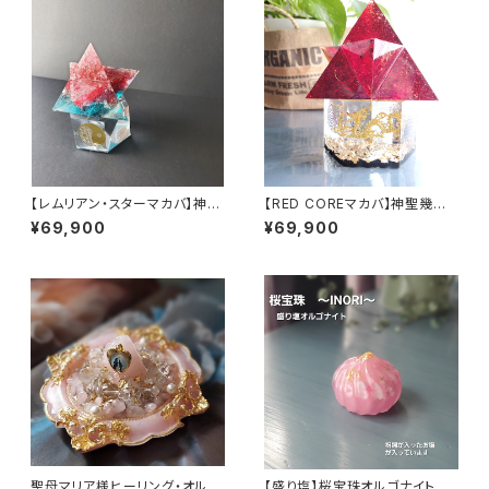
【レムリアン・スターマカバ】神聖
【RED COREマカバ】神聖幾何
幾何学オルゴナイト】専用台座付
学オルゴナイト(専用台座付き)
¥69,900
¥69,900
き
聖母マリア様ヒーリング・オルゴ
【盛り塩】桜宝珠オルゴナイト～I