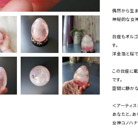
偶然から生ま
神秘的な女神
台座もオルゴ
す。
洋金箔と桜で
この台座に載
です。
空間に静かな
＜アーティス
あなたと、あ
女神コノハナ