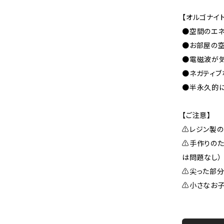
――――――
【オルゴナイ
●空間のエネ
●お部屋の
●電磁波が
●ネガティブ
●半永久的に
――――――
【ご注意】
⚠レジン製
⚠手作りのた
は問題なし）
⚠尖った部分
⚠小さなお子