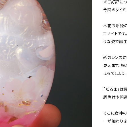
※ご好評につ
今回のタイミ
木花咲耶姫
ゴナイトです
うな姿で誕生
形のレンズ効
見えます。横
えるでしょう。
「だるま」は
厄除けや開運
そこに女神の
ーが加わりま