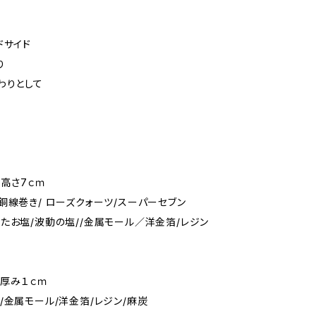
ドサイド
り
わりとして
 高さ7ｃｍ
銅線巻き/ ローズクォーツ/スーパーセブン
たお塩/波動の塩//金属モール／洋金箔/レジン
 厚み１ｃｍ
/金属モール/洋金箔/レジン/麻炭