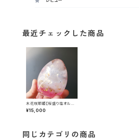
レビュー
最近チェックした商品
木花咲耶姫【桜盛り塩オルゴ
ナイト】
¥15,000
同じカテゴリの商品