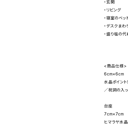
・玄関
・リビング
・寝室のベッ
・デスクまわ
・盛り塩の代
――――――
<商品仕様>
6cm×6cm
水晶ポイント
／祝詞の入っ
台座
7cm×7cm
ヒマラヤ水晶