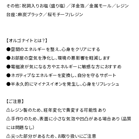
その他：祝詞入りお塩（盛り塩）／洋金箔／金属モール／レジン
台座：麻炭ブラック／桜モチーフ/レジン
――――――
【オルゴナイトとは？】
●空間のエネルギーを整え、心身をクリアにする
●お部屋の空気を浄化し、環境の悪影響を軽減します
●電磁波が気になる方やエネルギーに敏感な方におすすめ
●ネガティブなエネルギーを変換し、自分を守るサポート
●半永久的にマイナスイオンを発生し、心身をリフレッシュ
――――――
【ご注意】
⚠レジン製のため、経年変化で黄変する可能性あり
⚠手作りのため、表面に小さな気泡や凹凸がある場合あり（品質
には問題なし）
⚠尖った部分があるため、お取り扱いにご注意