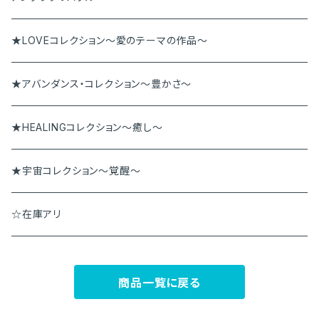
ペンダント
アンダラペンダント
★LOVEコレクション～愛のテーマの作品～
その他
アンダラブレス
★アバンダンス・コレクション～豊かさ～
★HEALINGコレクション～癒し～
★宇宙コレクション～覚醒～
☆在庫アリ
商品一覧に戻る