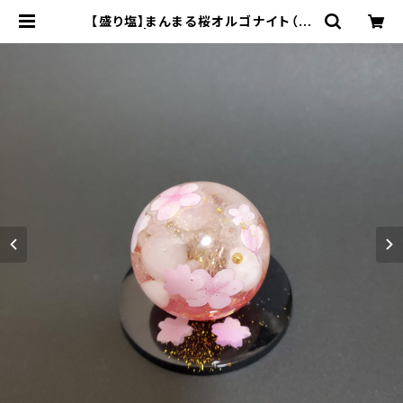
【盛り塩】まんまる桜オルゴナイト（台
座付き） | オルゴナイト&神聖幾何学
アートＳＨＯＰ【RAINBOW★アルケ
ミーアート】