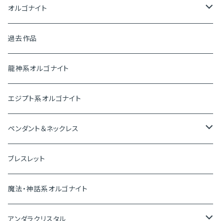
オルゴナイト
ピラミッド
過去作品
盛り塩オルゴナイト
龍神系オルゴナイト
プレートオルゴナイト
エジプト系オルゴナイト
神聖幾何学オルゴナイト
ペンダント＆ネックレス
ペンダントトップ
ブレスレット
ピアス＆イヤリング
魔法・神話系オルゴナイト
ブレスレット
アンダラクリスタル