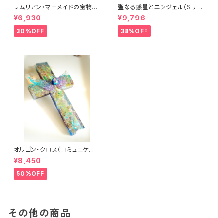
レムリアン・マーメイドの宝物
聖なる惑星とエンジェル（Ｓサイ
（オルゴナイト）
ズ）（フレーム・ヒーリングアー
¥6,930
¥9,796
ト）
30%OFF
38%OFF
オルゴン・クロス（コミュニケー
ション）
¥8,450
50%OFF
その他の商品