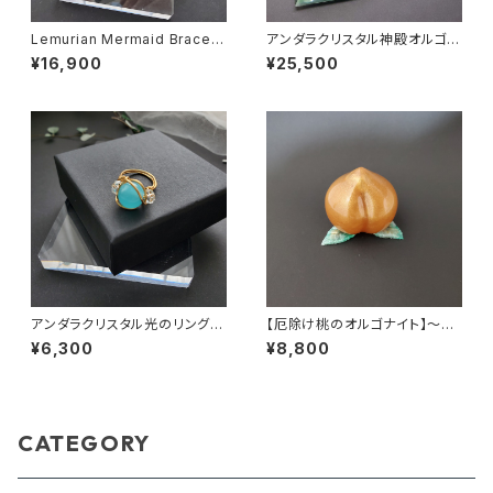
Lemurian Mermaid Bracele
アンダラクリスタル神殿オルゴナ
t （マーメイド）
イト～レムリアングリーンの光～
¥16,900
¥25,500
アンダラクリスタル光のリング(A
【厄除け桃のオルゴナイト】～黄
NGEL)
金桃～
¥6,300
¥8,800
CATEGORY