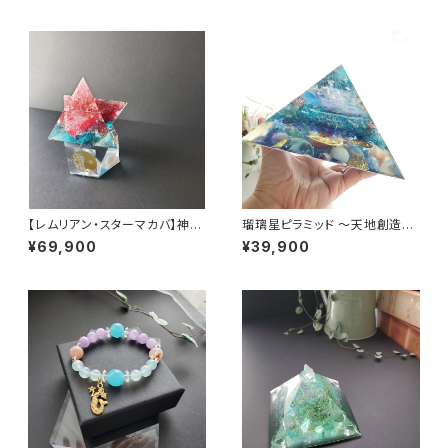
【レムリアン・スターマカバ】神聖
瑠璃星ピラミッド 〜天地創造～
幾何学オルゴナイト】専用台座付
白銀比オルゴナイト
¥69,900
¥39,900
き