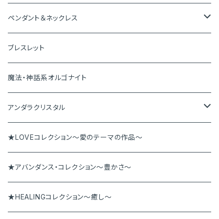
神聖幾何学オルゴナイト
ペンダント＆ネックレス
ペンダントトップ
ブレスレット
ピアス＆イヤリング
魔法・神話系オルゴナイト
ブレスレット
アンダラクリスタル
ペンダント
アンダラペンダント
★LOVEコレクション～愛のテーマの作品～
その他
アンダラブレス
★アバンダンス・コレクション～豊かさ～
★HEALINGコレクション～癒し～