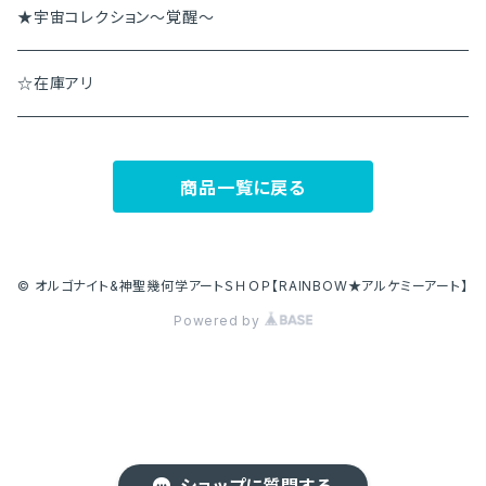
★宇宙コレクション～覚醒～
☆在庫アリ
商品一覧に戻る
© オルゴナイト&神聖幾何学アートＳＨＯＰ【RAINBOW★アルケミーアート】
Powered by