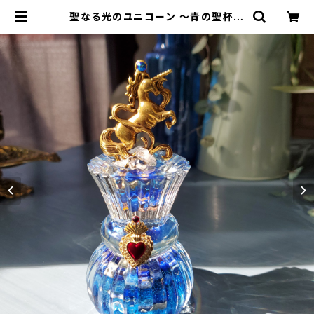
聖なる光のユニコーン ～青の聖杯～
| オルゴナイト&神聖幾何学アートＳ
ＨＯＰ【RAINBOW★アルケミーアー
ト】