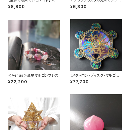
【厄除け桃のオルゴナイト】～黄
アンダラクリスタル光のリング
金桃～
(エンジェリックブルー)
¥8,800
¥6,300
＜Venus＞金星オルゴンブレス
【メタトロン・ディスク・オルゴナ
イト】神聖幾何学パワープレート
¥22,200
¥77,700