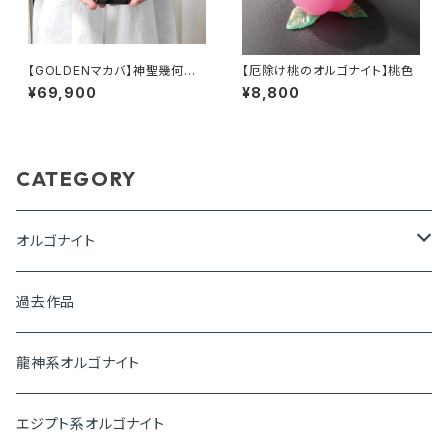
【GOLDENマカバ】神聖幾何学
【厄除け桃のオルゴナイト】桃色
オルゴナイト(専用台座付き)
¥69,900
¥8,800
CATEGORY
オルゴナイト
ピラミッド
過去作品
盛り塩オルゴナイト
龍神系オルゴナイト
プレートオルゴナイト
エジプト系オルゴナイト