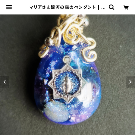
マリアさま銀河の森のペンダント | オ
ルゴナイト&神聖幾何学アートＳＨＯ
Ｐ【RAINBOW★アルケミーアート】