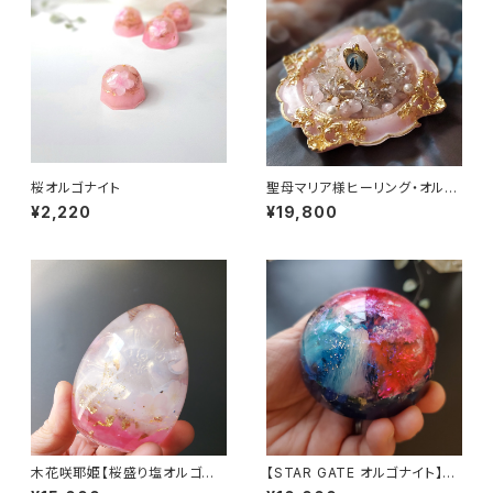
桜オルゴナイト
聖母マリア様ヒーリング・オルゴ
ナイト～マリアピンクの光～
¥2,220
¥19,800
木花咲耶姫【桜盛り塩オルゴナ
【STAR GATE オルゴナイト】あ
イト】
なたへのメッセージ付き