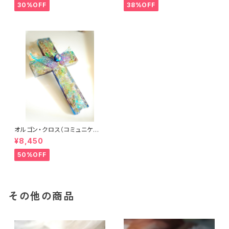
30%OFF
38%OFF
オルゴン・クロス（コミュニケー
ション）
¥8,450
50%OFF
その他の商品