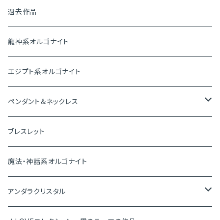
ピラミッド
過去作品
盛り塩オルゴナイト
龍神系オルゴナイト
プレートオルゴナイト
エジプト系オルゴナイト
神聖幾何学オルゴナイト
ペンダント＆ネックレス
ペンダントトップ
ブレスレット
ピアス＆イヤリング
魔法・神話系オルゴナイト
ブレスレット
アンダラクリスタル