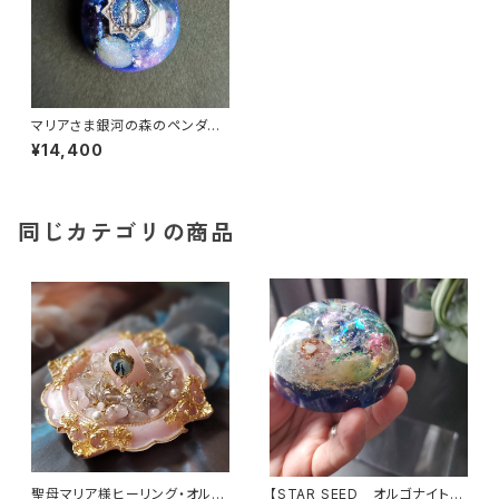
マリアさま銀河の森のペンダン
ト
¥14,400
同じカテゴリの商品
聖母マリア様ヒーリング・オルゴ
【STAR SEED オルゴナイト】