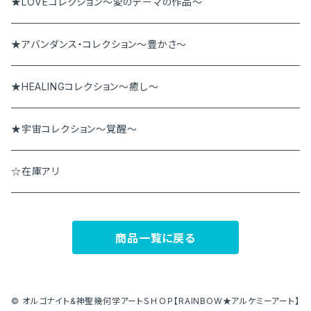
ペンダント
アンダラペンダント
★LOVEコレクション～愛のテーマの作品～
その他
アンダラブレス
★アバンダンス・コレクション～豊かさ～
★HEALINGコレクション～癒し～
★宇宙コレクション～覚醒～
☆在庫アリ
商品一覧に戻る
© オルゴナイト&神聖幾何学アートＳＨＯＰ【RAINBOW★アルケミーアート】