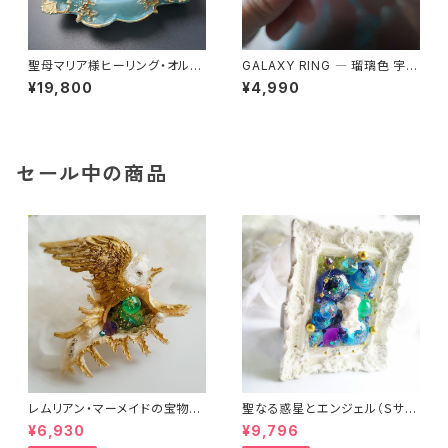
聖母マリア様ヒーリング・オルゴ
GALAXY RING ― 瑠璃色 宇宙
ナイト～セレスティアル・ブルー
を身にまとう
¥19,800
¥4,990
の祈り～
セール中の商品
レムリアン・マーメイドの宝物
聖なる惑星とエンジェル（Ｓサイ
（オルゴナイト）
ズ）（フレーム・ヒーリングアー
¥6,930
¥9,796
ト）