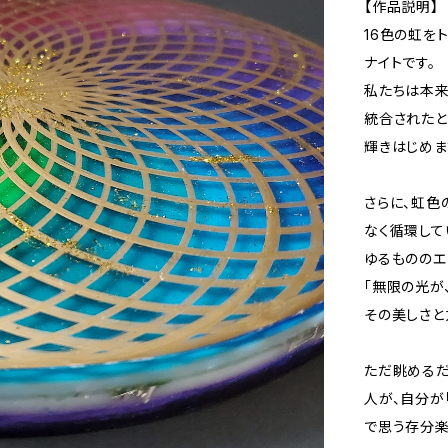
【作品説明】
16色の虹を
ナイトです。
私たちは本来
統合されたと
輝きはじめま
さらに、虹色
なく循環して
ゆるもののエ
「無限の光が
その美しさと
ただ眺めるだ
人が、自分が
で思う存分楽