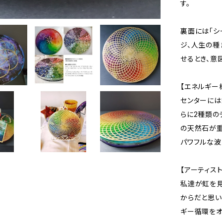
す。
裏面には「シ
ジ、人生の種
せるとき、意
【エネルギー
センターには
らに2種類の
の天然石が重
パワフルな波
【アーティスト
私達が虹を
からだと思い
ギー循環をオ