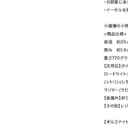
・お部屋にあ
・イーゼルを
※画像の小物
<商品仕様>
直径 約2
厚み 約1.6
重さ720グ
【天然石】ポ
ロードライト
/シトリン/レ
ラリマー/ラ
【金属片】祈
【その他】レ
【オルゴナイ