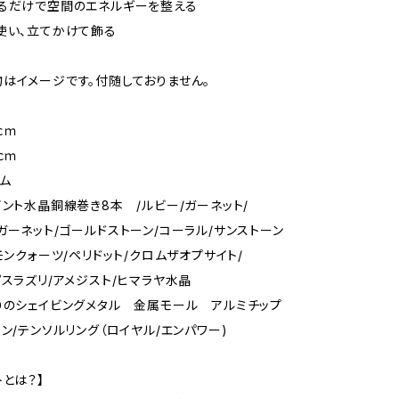
るだけで空間のエネルギーを整える
使い、立てかけて飾る
はイメージです。付随しておりません。
0ｃｍ
ｃｍ
ラム
イント水晶銅線巻き8本 /ルビー/ガーネット/
ガーネット/ゴールドストーン/コーラル/サンストーン
モンクォーツ/ペリドット/クロムザオプサイト/
ピスラズリ/アメジスト/ヒマラヤ水晶
りのシェイビングメタル 金属モール アルミチップ
ジン/テンソルリング（ロイヤル/エンパワー)
トとは？】