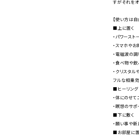
すがそれをオ
【使い方は自
■上に置く
・パワースト
・スマホやお
・電磁波の調
・食べ物や飲
・クリスタル
フルな相乗
■ヒーリング
・体にのせて
・瞑想のサポ
■下に敷く
・願い事や新
■お部屋に置