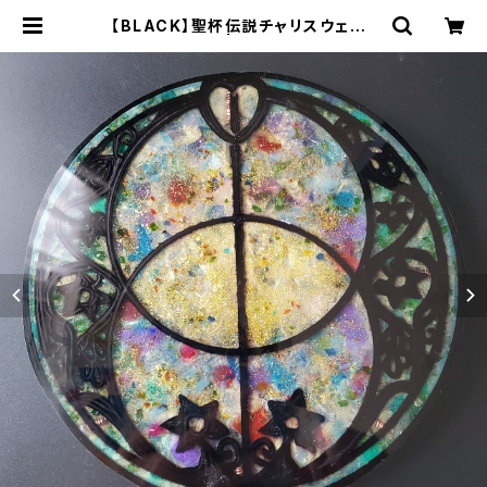
【BLACK】聖杯伝説チャリスウェル・
パワープレート | オルゴナイト&神聖
幾何学アートＳＨＯＰ【RAINBOW★
アルケミーアート】