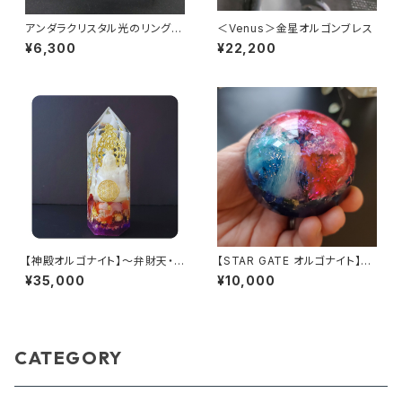
アンダラクリスタル光のリング(A
＜Venus＞金星オルゴンブレス
NGEL)
¥6,300
¥22,200
【神殿オルゴナイト】～弁財天・
【STAR GATE オルゴナイト】あ
豊かさ～
なたへのメッセージ付き
¥35,000
¥10,000
CATEGORY