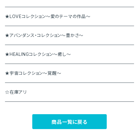
ペンダント
アンダラペンダント
★LOVEコレクション～愛のテーマの作品～
その他
アンダラブレス
★アバンダンス・コレクション～豊かさ～
★HEALINGコレクション～癒し～
★宇宙コレクション～覚醒～
☆在庫アリ
商品一覧に戻る