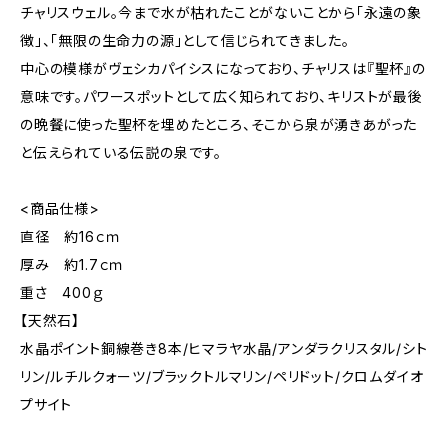
チャリスウェル。今まで水が枯れたことがないことから「永遠の象
徴」、「無限の生命力の源」として信じられてきました。
中心の模様がヴェシカパイシスになっており、チャリスは『聖杯』の
意味です。パワースポットとして広く知られており、キリストが最後
の晩餐に使った聖杯を埋めたところ、そこから泉が湧きあがった
と伝えられている伝説の泉です。
<商品仕様>
直径 約16ｃｍ
厚み 約1.7ｃｍ
重さ 400ｇ
【天然石】
水晶ポイント銅線巻き8本/ヒマラヤ水晶/アンダラクリスタル/シト
リン/ルチルクォーツ/ブラックトルマリン/ペリドット/クロムダイオ
プサイト