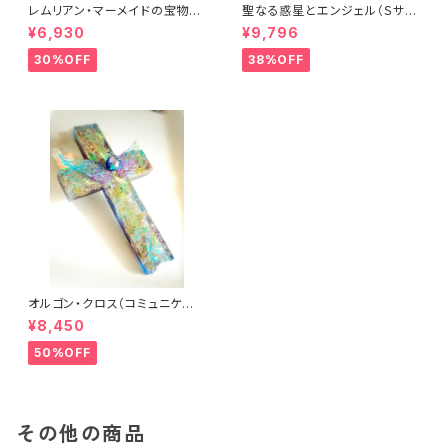
レムリアン・マーメイドの宝物
聖なる惑星とエンジェル（Ｓサイ
（オルゴナイト）
ズ）（フレーム・ヒーリングアー
¥6,930
¥9,796
ト）
30%OFF
38%OFF
オルゴン・クロス（コミュニケー
ション）
¥8,450
50%OFF
その他の商品