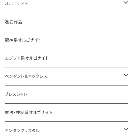
オルゴナイト
ピラミッド
過去作品
盛り塩オルゴナイト
龍神系オルゴナイト
プレートオルゴナイト
エジプト系オルゴナイト
神聖幾何学オルゴナイト
ペンダント＆ネックレス
ペンダントトップ
ブレスレット
ピアス＆イヤリング
魔法・神話系オルゴナイト
ブレスレット
アンダラクリスタル