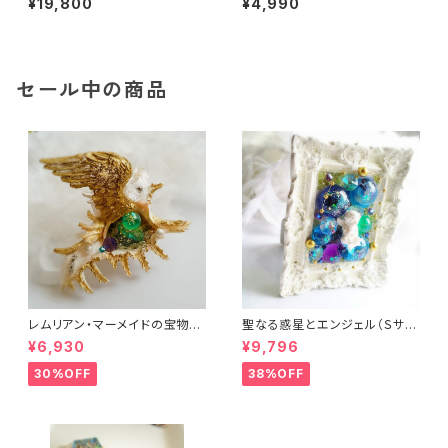
¥19,800
¥4,990
の祈り～
セール中の商品
レムリアン・マーメイドの宝物
聖なる惑星とエンジェル（Ｓサイ
（オルゴナイト）
ズ）（フレーム・ヒーリングアー
¥6,930
¥9,796
ト）
30%OFF
38%OFF