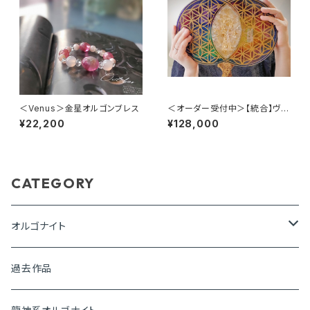
＜Venus＞金星オルゴンブレス
＜オーダー受付中＞【統合】ヴェ
シカパイシス・パワー・プレート
¥22,200
¥128,000
オルゴナイト
CATEGORY
オルゴナイト
ピラミッド
過去作品
盛り塩オルゴナイト