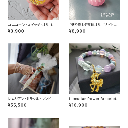
ユニコーン・スイッチ・オルゴナ
【盛り塩】桜宝珠オルゴナイト～I
イト～愛と調和の世界へ～
NORI～
¥3,900
¥8,990
レムリアン・ミラクル・ワンド
Lemurian Power Bracelet
（金のユニコーン）
¥55,500
¥16,900