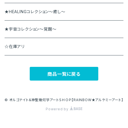
★HEALINGコレクション～癒し～
★宇宙コレクション～覚醒～
☆在庫アリ
商品一覧に戻る
© オルゴナイト&神聖幾何学アートＳＨＯＰ【RAINBOW★アルケミーアート】
Powered by