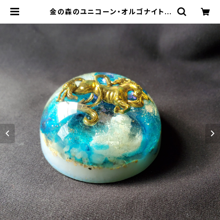
金の森のユニコーン・オルゴナイト |
オルゴナイト&神聖幾何学アートＳＨ
ＯＰ【RAINBOW★アルケミーアー
ト】