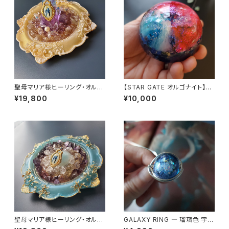
聖母マリア様ヒーリング・オルゴ
【STAR GATE オルゴナイト】あ
ナイト～ディヴァインゴールドの
なたへのメッセージ付き
¥19,800
¥10,000
祈り～
聖母マリア様ヒーリング・オルゴ
GALAXY RING ― 瑠璃色 宇宙
ナイト～セレスティアル・ブルー
を身にまとう