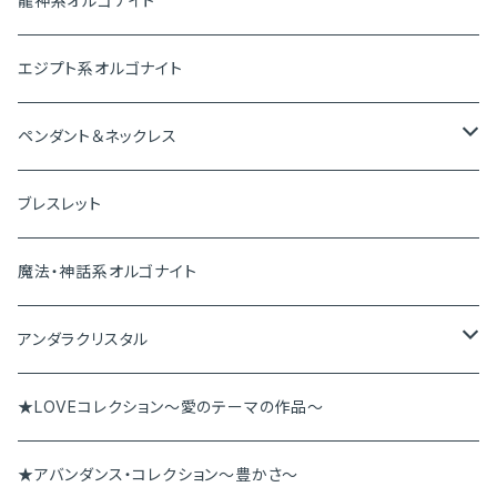
龍神系オルゴナイト
プレートオルゴナイト
エジプト系オルゴナイト
神聖幾何学オルゴナイト
ペンダント＆ネックレス
ペンダントトップ
ブレスレット
ピアス＆イヤリング
魔法・神話系オルゴナイト
ブレスレット
アンダラクリスタル
ペンダント
アンダラペンダント
★LOVEコレクション～愛のテーマの作品～
その他
アンダラブレス
★アバンダンス・コレクション～豊かさ～